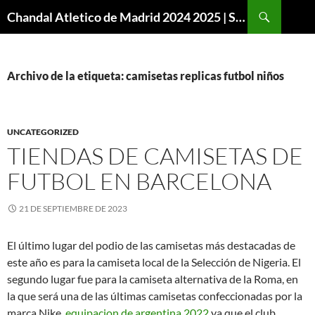
Buscar
Chandal Atletico de Madrid 2024 2025 | SuperVigo
SALTAR
AL
CONTENIDO
Archivo de la etiqueta: camisetas replicas futbol niños
UNCATEGORIZED
TIENDAS DE CAMISETAS DE
FUTBOL EN BARCELONA
21 DE SEPTIEMBRE DE 2023
El último lugar del podio de las camisetas más destacadas de
este año es para la camiseta local de la Selección de Nigeria. El
segundo lugar fue para la camiseta alternativa de la Roma, en
la que será una de las últimas camisetas confeccionadas por la
marca Nike,
equipacion de argentina 2022
ya que el club