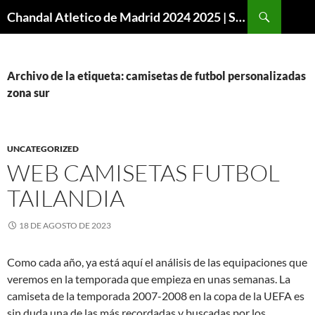
Buscar
Chandal Atletico de Madrid 2024 2025 | SuperVigo
SALTAR
AL
CONTENIDO
Archivo de la etiqueta: camisetas de futbol personalizadas
zona sur
UNCATEGORIZED
WEB CAMISETAS FUTBOL
TAILANDIA
18 DE AGOSTO DE 2023
Como cada año, ya está aquí el análisis de las equipaciones que
veremos en la temporada que empieza en unas semanas. La
camiseta de la temporada 2007-2008 en la copa de la UEFA es
sin duda una de las más recordadas y buscadas por los