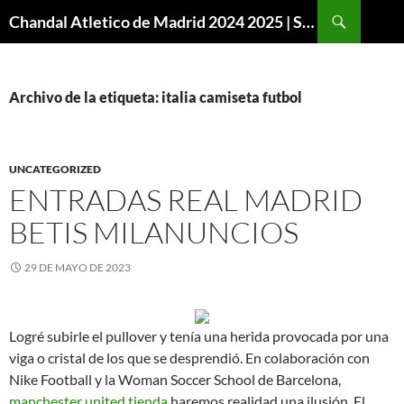
Buscar
Chandal Atletico de Madrid 2024 2025 | SuperVigo
SALTAR
AL
CONTENIDO
Archivo de la etiqueta: italia camiseta futbol
UNCATEGORIZED
ENTRADAS REAL MADRID
BETIS MILANUNCIOS
29 DE MAYO DE 2023
Logré subirle el pullover y tenía una herida provocada por una
viga o cristal de los que se desprendió. En colaboración con
Nike Football y la Woman Soccer School de Barcelona,
manchester united tienda
haremos realidad una ilusión. El