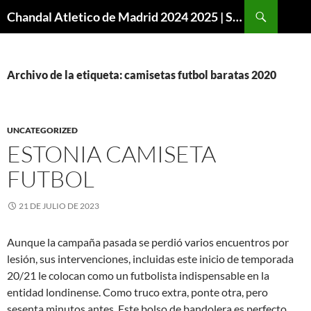
Buscar
Chandal Atletico de Madrid 2024 2025 | SuperVigo
SALTAR
AL
CONTENIDO
Archivo de la etiqueta: camisetas futbol baratas 2020
UNCATEGORIZED
ESTONIA CAMISETA
FUTBOL
21 DE JULIO DE 2023
Aunque la campaña pasada se perdió varios encuentros por
lesión, sus intervenciones, incluidas este inicio de temporada
20/21 le colocan como un futbolista indispensable en la
entidad londinense. Como truco extra, ponte otra, pero
sesenta minutos antes. Este bolso de bandolera es perfecto