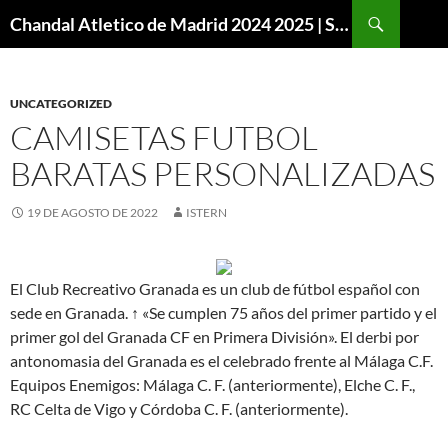
Buscar
Chandal Atletico de Madrid 2024 2025 | SuperVigo
SALTAR
AL
CONTENIDO
UNCATEGORIZED
CAMISETAS FUTBOL
BARATAS PERSONALIZADAS
19 DE AGOSTO DE 2022
ISTERN
El Club Recreativo Granada es un club de fútbol español con
sede en Granada. ↑ «Se cumplen 75 años del primer partido y el
primer gol del Granada CF en Primera División». El derbi por
antonomasia del Granada es el celebrado frente al Málaga C.F.
Equipos Enemigos: Málaga C. F. (anteriormente), Elche C. F.,
RC Celta de Vigo y Córdoba C. F. (anteriormente).