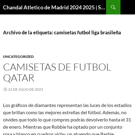
Buscar
Chandal Atletico de Madrid 2024 2025 | SuperVigo
SALTAR
AL
CONTENIDO
Archivo de la etiqueta: camisetas futbol liga brasileña
UNCATEGORIZED
CAMISETAS DE FUTBOL
QATAR
21 DE JULIO DE 2023
Los gráficos de diamantes representan las luces de los estadios
que brillan como las mejores estrellas del fútbol. Además, no
olvides que todo lo que compres podrás devolverlo hasta el 31
de enero. Mientras que Robbie ha optado por un conjunto
rosa y blanco en cuadros vichy, un atuendo que Barbie