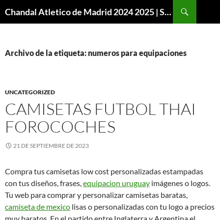
Buscar
Chandal Atletico de Madrid 2024 2025 | SuperVigo
SALTAR
AL
CONTENIDO
Archivo de la etiqueta: numeros para equipaciones
UNCATEGORIZED
CAMISETAS FUTBOL THAI
FOROCOCHES
21 DE SEPTIEMBRE DE 2023
Compra tus camisetas low cost personalizadas estampadas
con tus diseños, frases,
equipacion uruguay
imágenes o logos.
Tu web para comprar y personalizar camisetas baratas,
camiseta de mexico
lisas o personalizadas con tu logo a precios
muy baratos. En el partido entre Inglaterra y Argentina el