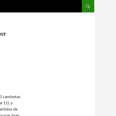
SALTAR AL CONTENIDO
019
11 camisetas
l 11), y
partidos de
ía que Joan