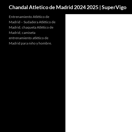
Buscar
Chandal Atletico de Madrid 2024 2025 | SuperVigo
Entrenamiento Atlético de
Madrid – Sudadera Atlético de
Madrid, chaqueta Atlético de
Madrid, camiseta
entrenamiento atlético de
Madrid para niño y hombre.