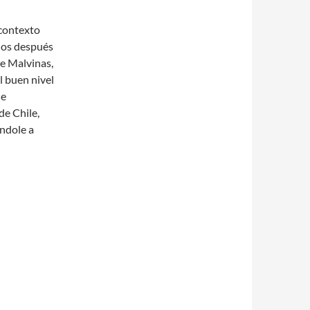
 contexto
años después
de Malvinas,
l buen nivel
de
de Chile,
ndole a