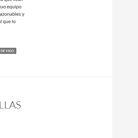
guo equipo
razonables y
l que lo
 DE VIGO
LLAS