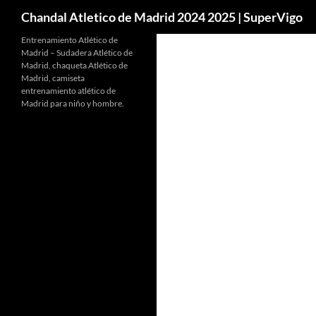
Buscar
Chandal Atletico de Madrid 2024 2025 | SuperVigo
Entrenamiento Atlético de
Madrid – Sudadera Atlético de
Madrid, chaqueta Atlético de
Madrid, camiseta
entrenamiento atlético de
Madrid para niño y hombre.