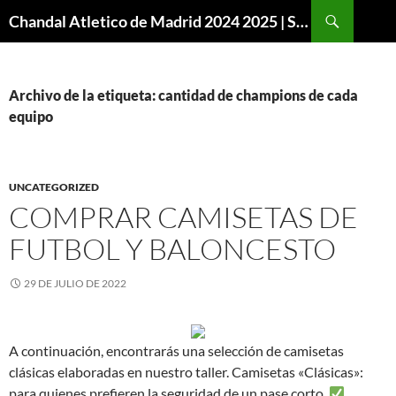
Buscar
Chandal Atletico de Madrid 2024 2025 | SuperVigo
SALTAR
AL
CONTENIDO
Archivo de la etiqueta: cantidad de champions de cada
equipo
UNCATEGORIZED
COMPRAR CAMISETAS DE
FUTBOL Y BALONCESTO
29 DE JULIO DE 2022
A continuación, encontrarás una selección de camisetas
clásicas elaboradas en nuestro taller. Camisetas «Clásicas»:
para quienes prefieren la seguridad de un pase corto.