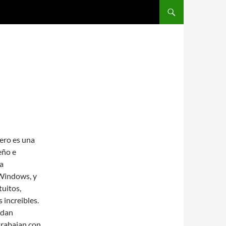
SALTAR AL CONTENIDO
ero es una
eño e
a
 Windows, y
tuitos,
 increibles.
 dan
trabajan con