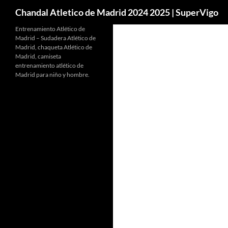
Buscar
Chandal Atletico de Madrid 2024 2025 | SuperVigo
Entrenamiento Atlético de
Madrid – Sudadera Atlético de
Madrid, chaqueta Atlético de
Madrid, camiseta
entrenamiento atlético de
Madrid para niño y hombre.