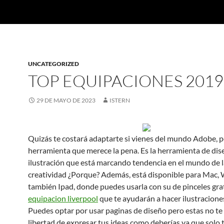
UNCATEGORIZED
TOP EQUIPACIONES 2019
29 DE MAYO DE 2023
ISTERN
Quizás te costará adaptarte si vienes del mundo Adobe, p
herramienta que merece la pena. Es la herramienta de dis
ilustración que está marcando tendencia en el mundo de l
creatividad ¿Porque? Además, está disponible para Mac,
también Ipad, donde puedes usarla con su de pinceles gra
equipacion liverpool
que te ayudarán a hacer ilustraciones
Puedes optar por usar paginas de diseño pero estas no te
libertad de expresar tus ideas como deberías ya que solo 