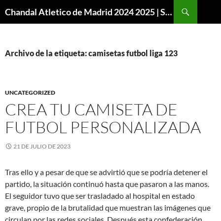
Buscar
Chandal Atletico de Madrid 2024 2025 | SuperVigo
SALTAR
AL
CONTENIDO
Archivo de la etiqueta: camisetas futbol liga 123
UNCATEGORIZED
CREA TU CAMISETA DE
FUTBOL PERSONALIZADA
21 DE JULIO DE 2023
Tras ello y a pesar de que se advirtió que se podría detener el
partido, la situación continuó hasta que pasaron a las manos.
El seguidor tuvo que ser trasladado al hospital en estado
grave, propio de la brutalidad que muestran las imágenes que
circulan por las redes sociales. Después esta confederación