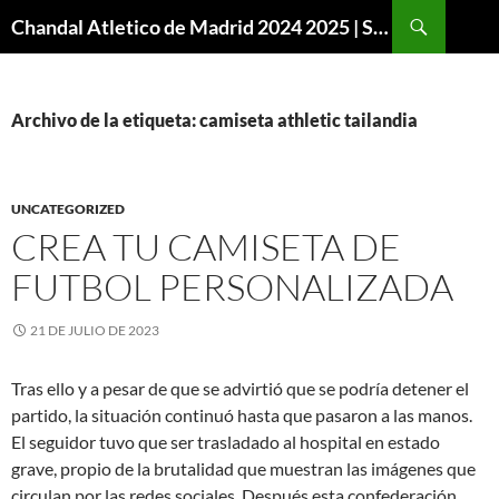
Buscar
Chandal Atletico de Madrid 2024 2025 | SuperVigo
SALTAR
AL
CONTENIDO
Archivo de la etiqueta: camiseta athletic tailandia
UNCATEGORIZED
CREA TU CAMISETA DE
FUTBOL PERSONALIZADA
21 DE JULIO DE 2023
Tras ello y a pesar de que se advirtió que se podría detener el
partido, la situación continuó hasta que pasaron a las manos.
El seguidor tuvo que ser trasladado al hospital en estado
grave, propio de la brutalidad que muestran las imágenes que
circulan por las redes sociales. Después esta confederación